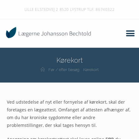
LILLE ELSTEDVEJ 2 8520 LYSTRUP TLF. 86740322
Kørekort
Før / efter besøg
Kørekort
Ved udstedelse af nyt eller fornyelse af kørekort, skal der
foretages en lægeattest. Omfanget af attesten afhænger af,
om du har kroniske sygdomme eller andre
problemstillinger, der skal tages hensyn til.