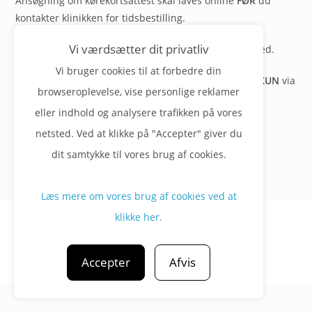
Ansøgning om kørekortsattest skal laves online
FØR
du
kontakter klinikken for tidsbestilling.
Vi værdsætter dit privatliv
Det er ikke længere nødvendigt at have et pasfoto med.
Vi bruger cookies til at forbedre din
Du skal betale for din kørekortsattest. Dette foregår
KUN
via
browseroplevelse, vise personlige reklamer
mobilepay.
eller indhold og analysere trafikken på vores
Pris: kr. 750,-
netsted. Ved at klikke på "Accepter" giver du
dit samtykke til vores brug af cookies.
Læs mere om vores brug af cookies ved at
klikke her.
Privatlivspolitik
CGM 2020 ©​ | All Rights Reserved
Accepter
Afvis