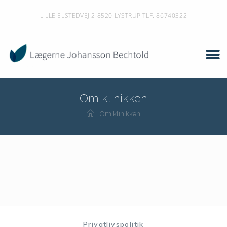
LILLE ELSTEDVEJ 2 8520 LYSTRUP TLF. 86740322
Om klinikken
Om klinikken
Privatlivspolitik