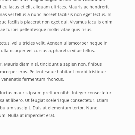
eu lacus et elit aliquam ultrices. Mauris ac hendrerit
s vel tellus a nunc laoreet facilisis non eget lectus. In
ue facilisis placerat non eget dui. Vivamus iaculis enim
ae turpis pellentesque mollis vitae quis risus.
ectus, vel ultricies velit. Aenean ullamcorper neque in
ullamcorper vel cursus a, pharetra vitae tellus.
. Mauris diam nisl, tincidunt a sapien non, finibus
amcorper eros. Pellentesque habitant morbi tristique
In venenatis fermentum rhoncus.
s luctus mauris ipsum pretium nibh. Integer consectetur
sa at libero. Ut feugiat scelerisque consectetur. Etiam
ulum suscipit. Duis at elementum tortor. Nunc
um. Nulla at imperdiet erat.