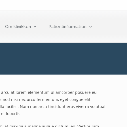
Om klinikken
Patientinformation
In a arcu at lorem elementum ullamcorper posuere eu
ismod nisi nec arcu fermentum, eget congue elit
a facilisi. Nam non arcu tincidunt eros viverra volutpat
et lobortis.
ipsum, at maximus magna augue dictum leo. Vestibulum