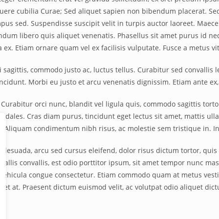
suere cubilia Curae; Sed aliquet sapien non bibendum placerat. Sed 
us sed. Suspendisse suscipit velit in turpis auctor laoreet. Maecena
ndum libero quis aliquet venenatis. Phasellus sit amet purus id neq
a ex. Etiam ornare quam vel ex facilisis vulputate. Fusce a metus vit
 sagittis, commodo justo ac, luctus tellus. Curabitur sed convallis l
cidunt. Morbi eu justo et arcu venenatis dignissim. Etiam ante ex, 
urabitur orci nunc, blandit vel ligula quis, commodo sagittis tortor
odales. Cras diam purus, tincidunt eget lectus sit amet, mattis ull
. Aliquam condimentum nibh risus, ac molestie sem tristique in. 
lesuada, arcu sed cursus eleifend, dolor risus dictum tortor, qui
vallis convallis, est odio porttitor ipsum, sit amet tempor nunc mas
vehicula congue consectetur. Etiam commodo quam at metus vestib
uet at. Praesent dictum euismod velit, ac volutpat odio aliquet dict