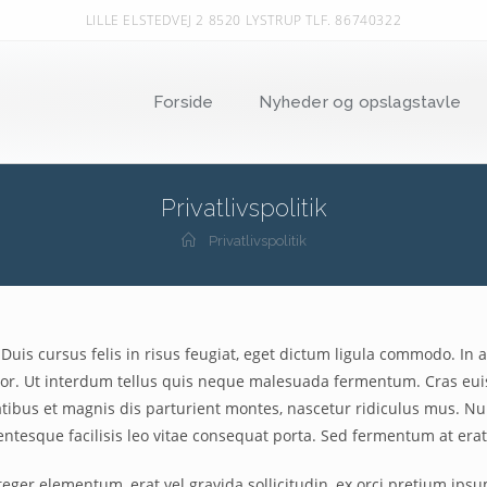
LILLE ELSTEDVEJ 2 8520 LYSTRUP TLF. 86740322
Forside
Nyheder og opslagstavle
Privatlivspolitik
Privatlivspolitik
. Duis cursus felis in risus feugiat, eget dictum ligula commodo. 
 dolor. Ut interdum tellus quis neque malesuada fermentum. Cras eu
tibus et magnis dis parturient montes, nascetur ridiculus mus. Null
tesque facilisis leo vitae consequat porta. Sed fermentum at erat 
Integer elementum, erat vel gravida sollicitudin, ex orci pretium 