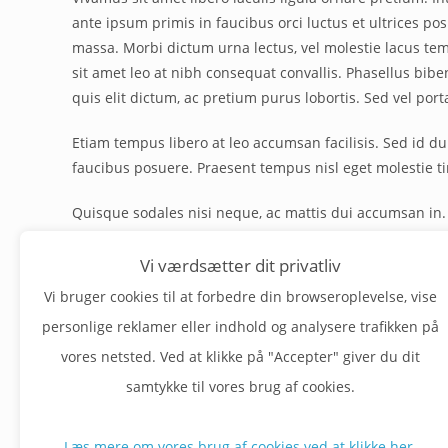
ante ipsum primis in faucibus orci luctus et ultrices po
massa. Morbi dictum urna lectus, vel molestie lacus temp
sit amet leo at nibh consequat convallis. Phasellus bibe
quis elit dictum, ac pretium purus lobortis. Sed vel port
Etiam tempus libero at leo accumsan facilisis. Sed id dui
faucibus posuere. Praesent tempus nisl eget molestie tin
Quisque sodales nisi neque, ac mattis dui accumsan in. C
maximus augue. Integer eget lectus et ipsum tincidunt s
senectus et netus et malesuada fames ac turpis egestas
Vi værdsætter dit privatliv
Vi bruger cookies til at forbedre din browseroplevelse, vise
Etiam tempor blandit felis mollis condimentum. Nulla ma
personlige reklamer eller indhold og analysere trafikken på
dui et mi mollis viverra. Nam cursus, metus sit amet con
vores netsted. Ved at klikke på "Accepter" giver du dit
fermentum lorem sit amet hendrerit ullamcorper. Nam 
tincidunt ullamcorper ante, sit amet pulvinar purus aliq
samtykke til vores brug af cookies.
Læs mere om vores brug af cookies ved at klikke her.